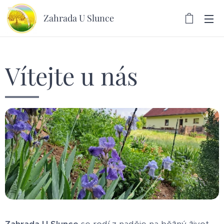
Zahrada U Slunce
Vítejte u nás
Zahrada U Slunce
se rodí z naděje na běžný život