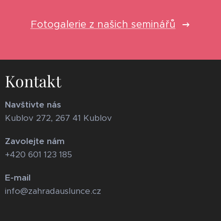
Fotogalerie z našich seminářů
Kontakt
Navštivte nás
Kublov 272, 267 41 Kublov
Zavolejte nám
+420 601 123 185
E-mail
info@zahradauslunce.cz