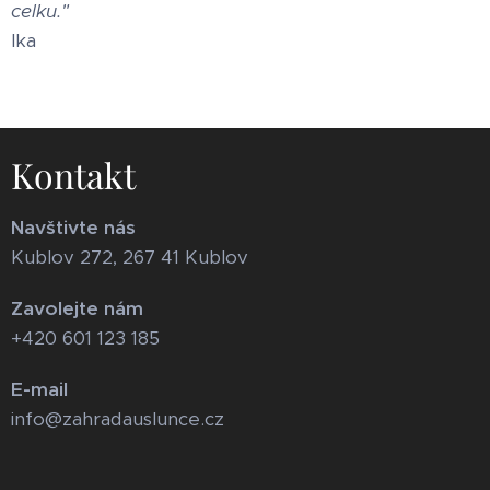
celku."
Ika
Kontakt
Navštivte nás
Kublov 272, 267 41 Kublov
Zavolejte nám
+420 601 123 185
E-mail
info@zahradauslunce.cz