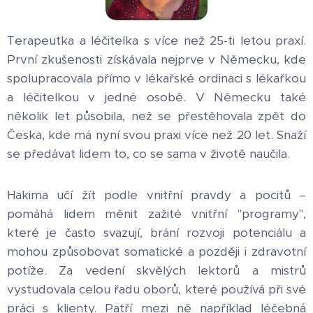
Terapeutka a léčitelka s více než 25-ti letou praxí.
První zkušenosti získávala nejprve v Německu, kde
spolupracovala přímo v lékařské ordinaci s lékařkou
a léčitelkou v jedné osobě. V Německu také
několik let působila, než se přestěhovala zpět do
Česka, kde má nyní svou praxi více než 20 let. Snaží
se předávat lidem to, co se sama v životě naučila.
Hakima učí žít podle vnitřní pravdy a pocitů –
pomáhá lidem měnit zažité vnitřní "programy",
které je často svazují, brání rozvoji potenciálu a
mohou způsobovat somatické a později i zdravotní
potíže. Za vedení skvělých lektorů a mistrů
vystudovala celou řadu oborů, které používá při své
práci s klienty. Patří mezi ně například léčebná