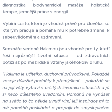
diagnostika, biodynamické masáže, holistická
terapie, jemnější práce s energií.
Vybírá cestu, která je vhodná právě pro člověka, se
kterým pracuje a pomáhá mu k potřebné změně, k
sebeuvědomění a uzdravení.
Semináře vedené Hakimou jsou vhodné pro ty, kteří
řeší nejrůznější životní situace – od zdravotních
potíží až po mezilidské vztahy jakéhokoliv druhu.
"
Hakima je učitelka, duchovní průvodkyně. Pokaždé
zaseje důležité podněty k přemýšlení .... pokaždé se
mi její věty vybaví v určitých životních situacích a já
si něco důležitého uvědomím. Pomáhá mi vynášet
na světlo to ´co někde uvnitř vím´, její inspirace mi to
mé pomáhá poskládat a propojit do smysluplného