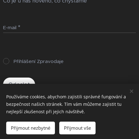
Co je u nás nového, co chystáme
E-mail
Přihlášení Zpravodaje
Odeslat
Používáme cookies, abychom zajistili správné fungování a
bezpečnost našich stránek. Tím vám můžeme zajistit tu
nejlepší zkušenost při jejich návštěvě.
Cookies
Jazyky
Přijmout nezbytné
Přijmout vše
Čeština
Deutsch