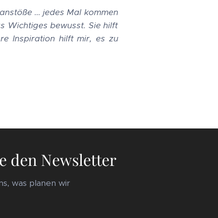
nkanstöße ... jedes Mal kommen
 Wichtiges bewusst. Sie hilft
 Inspiration hilft mir, es zu
e den Newsletter
s, was planen wir