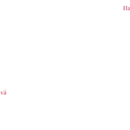
Ha
ová