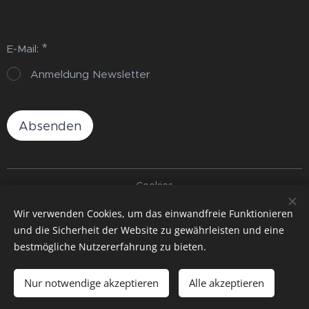
E-Mail:
Anmeldung Newsletter
Absenden
Cookies
Wir verwenden Cookies, um das einwandfreie Funktionieren
Sprachen
und die Sicherheit der Website zu gewährleisten und eine
Čeština
Deutsch
bestmögliche Nutzererfahrung zu bieten.
Zum Warenkorb hinzufügen
Nur notwendige akzeptieren
Alle akzeptieren